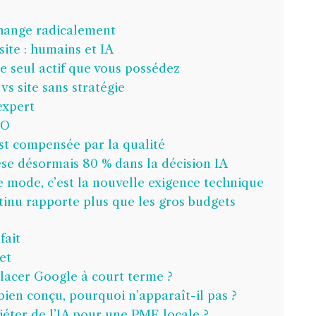
change radicalement
site : humains et IA
le seul actif que vous possédez
vs site sans stratégie
expert
EO
st compensée par la qualité
èse désormais 80 % dans la décision IA
e mode, c’est la nouvelle exigence technique
ntinu rapporte plus que les gros budgets
fait
et
placer Google à court terme ?
bien conçu, pourquoi n’apparaît-il pas ?
iéter de l’IA pour une PME locale ?