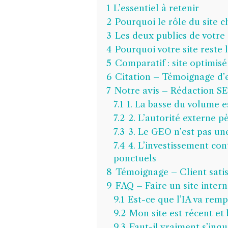
1
L’essentiel à retenir
2
Pourquoi le rôle du site 
3
Les deux publics de votre 
4
Pourquoi votre site reste 
5
Comparatif : site optimisé 
6
Citation – Témoignage d’
7
Notre avis – Rédaction S
7.1
1. La basse du volume e
7.2
2. L’autorité externe p
7.3
3. Le GEO n’est pas un
7.4
4. L’investissement co
ponctuels
8
Témoignage – Client satis
9
FAQ – Faire un site intern
9.1
Est-ce que l’IA va rem
9.2
Mon site est récent et 
9.3
Faut-il vraiment s’inqu