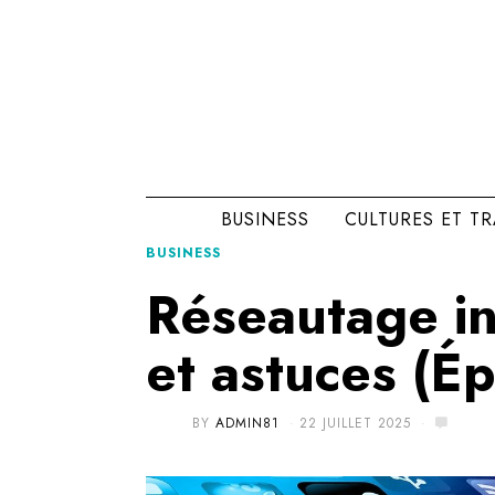
BUSINESS
CULTURES ET T
BUSINESS
Réseautage int
et astuces (Ép
BY
ADMIN81
22 JUILLET 2025