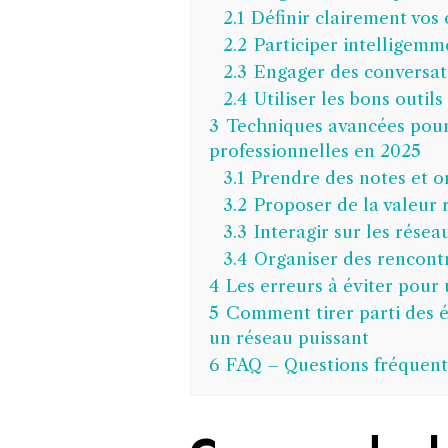
2.1
Définir clairement vos 
2.2
Participer intelligem
2.3
Engager des conversati
2.4
Utiliser les bons outi
3
Techniques avancées pour 
professionnelles en 2025
3.1
Prendre des notes et o
3.2
Proposer de la valeur
3.3
Interagir sur les rése
3.4
Organiser des rencontr
4
Les erreurs à éviter pour 
5
Comment tirer parti des 
un réseau puissant
6
FAQ – Questions fréquente